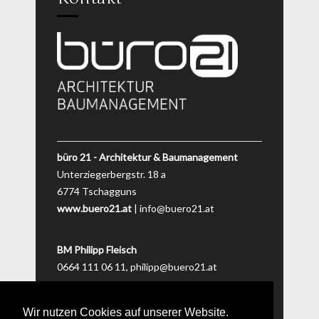
büro 21 - Architektur & Baumanagement
Unterziegerbergstr. 18 a
6774 Tschagguns
www.buero21.at
|
info@buero21.at
BM Philipp Fleisch
0664 111 06 11,
philipp@buero21.at
BM Matthias Lerch
0660 643 06 09,
matthias@buero21.at
Wir nutzen Cookies auf unserer Website.